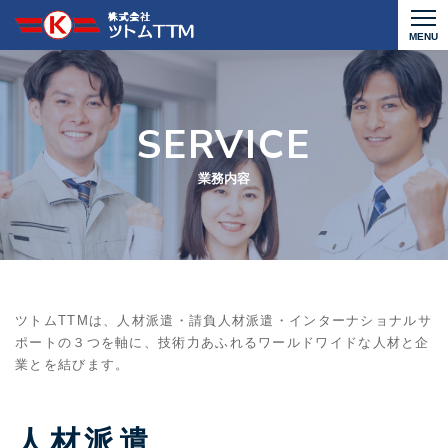
CLOSE
トップページ
業務内容
業務内容
会社情報
採用情報
お問い合わせ
ツトムTTMは、人材派遣・請負人材派遣・インターナショナルサ
ポートの３つを軸に、
技術力あふれるワールドワイドな人材と企
業とを結びます。
人材派遣